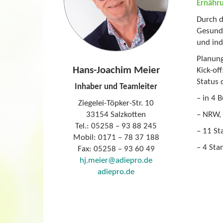
Ernähr
Durch d
Gesundh
und ind
Planung
Hans-Joachim Meier
Kick-of
Status 
Inhaber und Teamleiter
– in 4 
Ziegelei-Töpker-Str. 10
33154 Salzkotten
– NRW, 
Tel.: 05258 – 93 88 245
– 11 St
Mobil: 0171 – 78 37 188
– 4 Sta
Fax: 05258 – 93 60 49
hj.meier@adiepro.de
adiepro.de