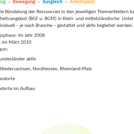
ung
–
Bewegung
–
Ausgleich
–
Arbeitsplatz
ie Bündelung der Ressourcen in den jeweiligen Themenfeldern kan
eitsangebot (BGF u. BGM) in Klein- und mittelständische Unter
ividuell – je nach Branche – gestaltet und aktiv begleitet werden.
sphase: im Jahr 2008
f: im März 2010
quo:
Bundesländer aktiv
Niedersachsen, Nordhessen, Rheinland-Pfalz
andorte
ndorte im Aufbau