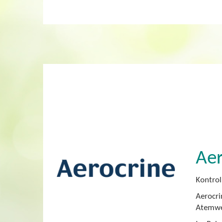
Aer
Kontrol
Aerocri
Atemweg