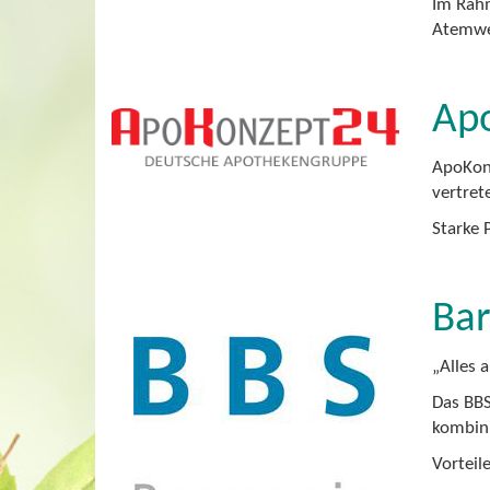
Im Rahm
Atemwe
Ap
ApoKonz
vertret
Starke 
Bar
„Alles 
Das BBS
kombini
Vorteil