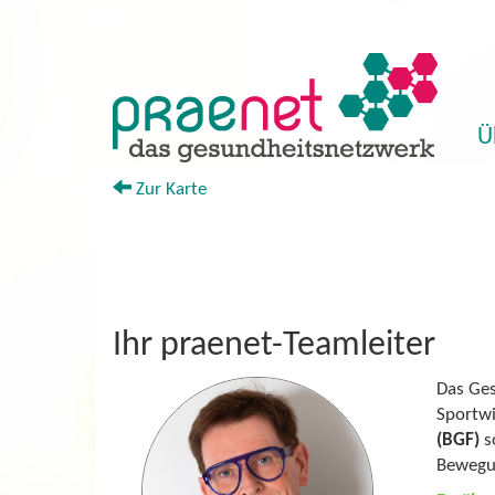
Ü
+
Zur Karte
Ihr praenet-Teamleiter
Das Ges
Sportwi
(BGF)
s
Bewegu