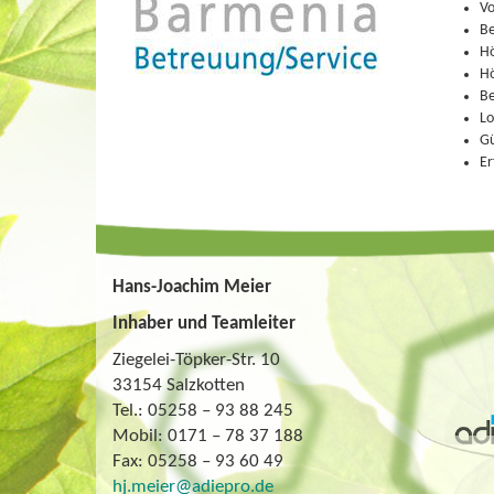
Vo
Be
Hö
Hö
Be
Lo
Gü
Er
Hans-Joachim Meier
Inhaber und Teamleiter
Ziegelei-Töpker-Str. 10
33154 Salzkotten
Tel.: 05258 – 93 88 245
Mobil: 0171 – 78 37 188
Fax: 05258 – 93 60 49
hj.meier@adiepro.de