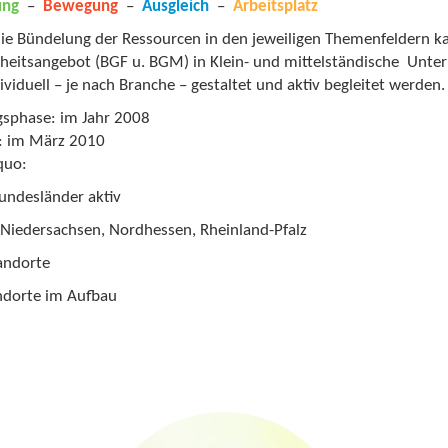
ung
–
Bewegung
–
Ausgleich
–
Arbeitsplatz
ie Bündelung der Ressourcen in den jeweiligen Themenfeldern kan
eitsangebot (BGF u. BGM) in Klein- und mittelständische Unter
ividuell – je nach Branche – gestaltet und aktiv begleitet werden.
sphase: im Jahr 2008
f: im März 2010
quo:
Bundesländer aktiv
Niedersachsen, Nordhessen, Rheinland-Pfalz
andorte
ndorte im Aufbau