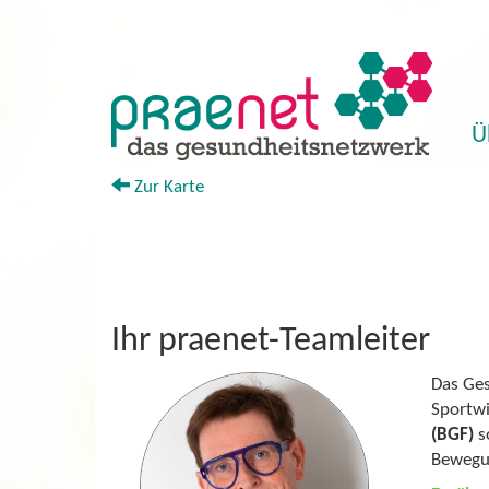
Ü
+
Zur Karte
Ihr praenet-Teamleiter
Das Ges
Sportwi
(BGF)
s
Bewegu