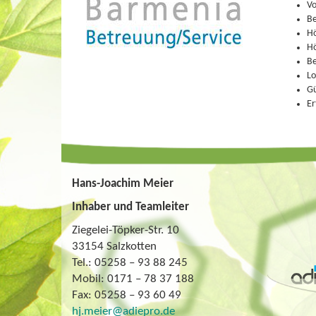
Vo
Be
Hö
Hö
Be
Lo
Gü
Er
Hans-Joachim Meier
Inhaber und Teamleiter
Ziegelei-Töpker-Str. 10
33154 Salzkotten
Tel.: 05258 – 93 88 245
Mobil: 0171 – 78 37 188
Fax: 05258 – 93 60 49
hj.meier@adiepro.de