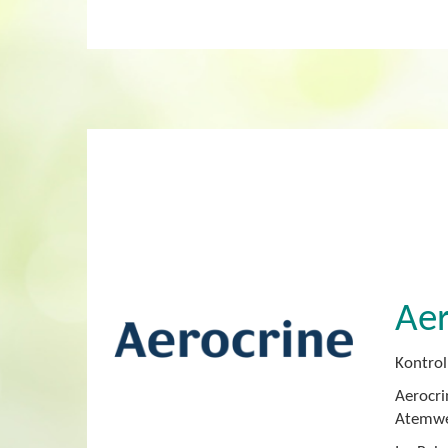
Aer
Kontrol
Aerocri
Atemweg