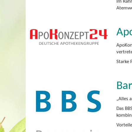
Im Rahm
Atemwe
Ap
ApoKonz
vertret
Starke 
Bar
„Alles 
Das BBS
kombini
Vorteil