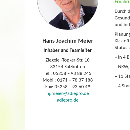
Ernähr
Durch d
Gesundh
und ind
Planung
Hans-Joachim Meier
Kick-of
Status 
Inhaber und Teamleiter
– in 4 
Ziegelei-Töpker-Str. 10
33154 Salzkotten
– NRW, 
Tel.: 05258 – 93 88 245
– 11 St
Mobil: 0171 – 78 37 188
– 4 Sta
Fax: 05258 – 93 60 49
hj.meier@adiepro.de
adiepro.de