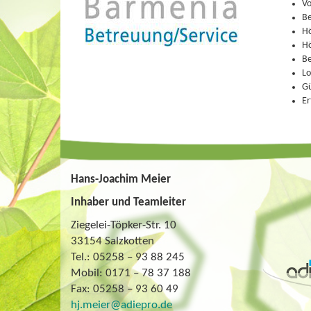
Vo
Be
Hö
Hö
Be
Lo
Gü
Er
Hans-Joachim Meier
Inhaber und Teamleiter
Ziegelei-Töpker-Str. 10
33154 Salzkotten
Tel.: 05258 – 93 88 245
Mobil: 0171 – 78 37 188
Fax: 05258 – 93 60 49
hj.meier@adiepro.de