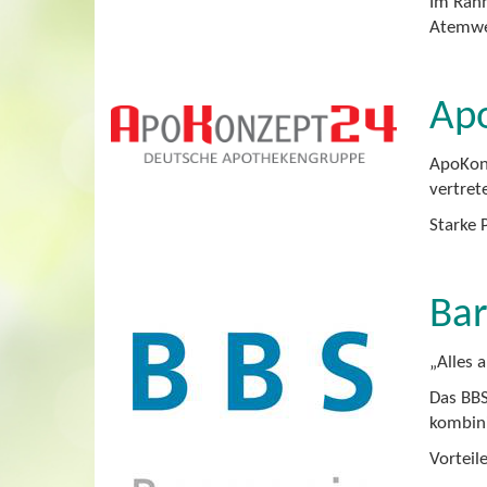
Im Rahm
Atemwe
Ap
ApoKonz
vertret
Starke 
Bar
„Alles 
Das BBS
kombini
Vorteil