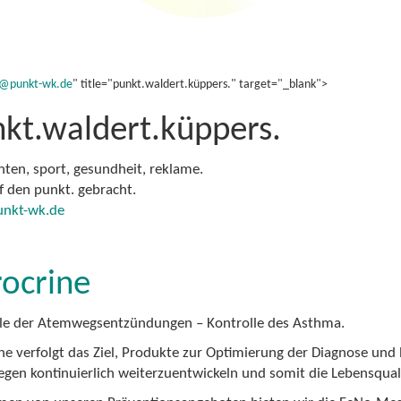
s@punkt-wk.de
" title="punkt.waldert.küppers." target="_blank">
kt.waldert.küppers.
hten, sport, gesundheit, reklame.
uf den punkt. gebracht.
nkt-wk.de
ocrine
le der Atemwegsentzündungen – Kontrolle des Asthma.
ne verfolgt das Ziel, Produkte zur Optimierung der Diagnose u
en kontinuierlich weiterzuentwickeln und somit die Lebensqualit