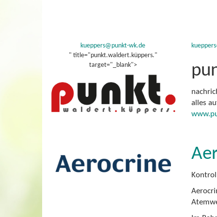
kueppers@punkt-wk.de
kuepper
" title="punkt.waldert.küppers."
target="_blank">
pun
nachric
alles a
www.pu
Aer
Kontrol
Aerocri
Atemweg