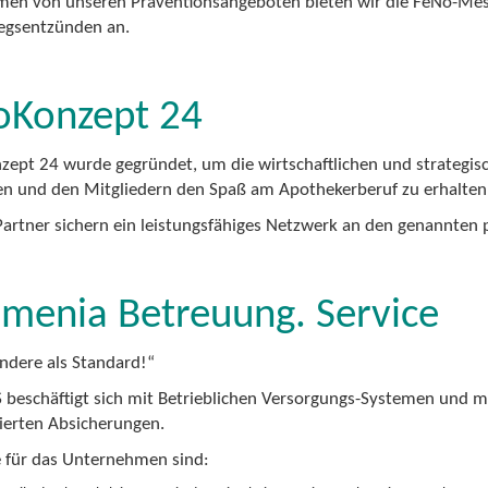
en von unseren Präventionsangeboten bieten wir die FeNo-Mess
gsentzünden an.
oKonzept 24
ept 24 wurde gegründet, um die wirtschaftlichen und strategis
en und den Mitgliedern den Spaß am Apothekerberuf zu erhalten 
Partner sichern ein leistungsfähiges Netzwerk an den genannten 
menia Betreuung. Service
andere als Standard!“
 beschäftigt sich mit Betrieblichen Versorgungs-Systemen und 
erten Absicherungen.
e für das Unternehmen sind: