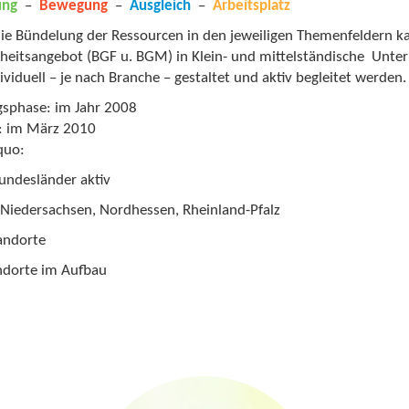
ung
–
Bewegung
–
Ausgleich
–
Arbeitsplatz
ie Bündelung der Ressourcen in den jeweiligen Themenfeldern kan
eitsangebot (BGF u. BGM) in Klein- und mittelständische Unter
ividuell – je nach Branche – gestaltet und aktiv begleitet werden.
sphase: im Jahr 2008
f: im März 2010
quo:
Bundesländer aktiv
Niedersachsen, Nordhessen, Rheinland-Pfalz
andorte
ndorte im Aufbau