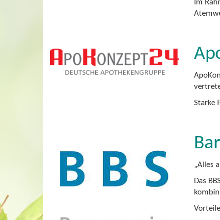
Im Rahm
Atemwe
Ap
ApoKonz
vertret
Starke 
Bar
„Alles 
Das BBS
kombini
Vorteil