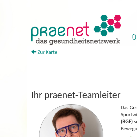
Ü
+
Zur Karte
Ihr praenet-Teamleiter
Das Ges
Sportwi
(BGF)
s
Bewegu