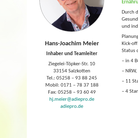
Ernähr
Durch d
Gesundh
und ind
Planung
Hans-Joachim Meier
Kick-of
Status 
Inhaber und Teamleiter
– in 4 
Ziegelei-Töpker-Str. 10
33154 Salzkotten
– NRW, 
Tel.: 05258 – 93 88 245
– 11 St
Mobil: 0171 – 78 37 188
– 4 Sta
Fax: 05258 – 93 60 49
hj.meier@adiepro.de
adiepro.de