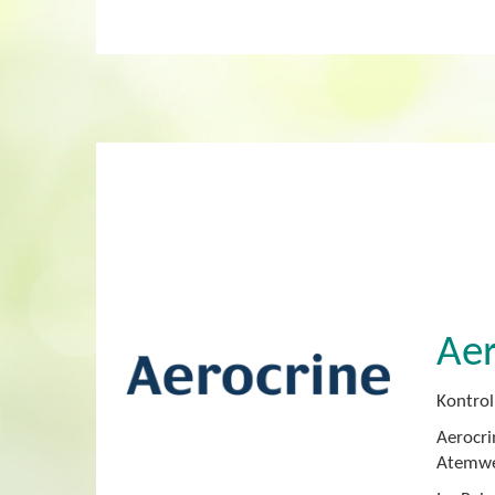
Aer
Kontrol
Aerocri
Atemweg