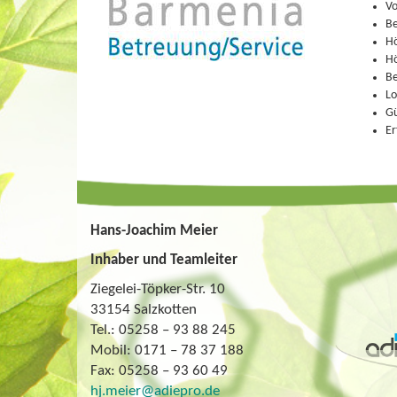
Vo
Be
Hö
Hö
Be
Lo
Gü
Er
Hans-Joachim Meier
Inhaber und Teamleiter
Ziegelei-Töpker-Str. 10
33154 Salzkotten
Tel.: 05258 – 93 88 245
Mobil: 0171 – 78 37 188
Fax: 05258 – 93 60 49
hj.meier@adiepro.de