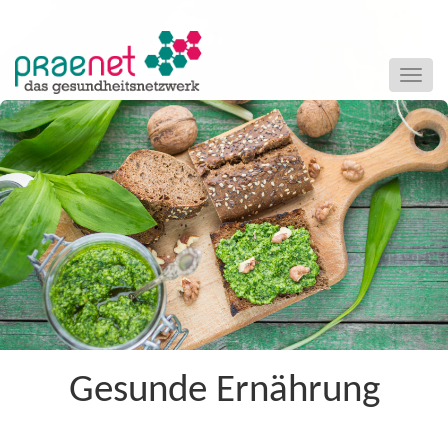
Naviga
ein-/a
+
Gesunde Ernährung